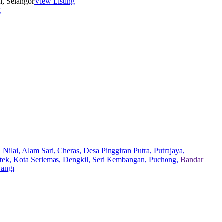
i, Selangor
View Listing
g
 Nilai,
Alam Sari,
Cheras,
Desa Pinggiran Putra,
Putrajaya,
tek,
Kota Seriemas,
Dengkil,
Seri Kembangan,
Puchong,
Bandar
Bangi