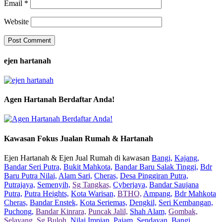
Email
*
Website
ejen hartanah
Agen Hartanah Berdaftar Anda!
Kawasan Fokus Jualan Rumah & Hartanah
Ejen Hartanah & Ejen Jual Rumah di kawasan
Bangi,
Kajang,
Bandar Seri Putra,
Bukit Mahkota,
Bandar Baru Salak Tinggi,
Bdr
Baru Putra Nilai,
Alam Sari,
Cheras,
Desa Pinggiran Putra,
Putrajaya,
Semenyih,
Sg Tangkas,
Cyberjaya,
Bandar Saujana
Putra,
Putra Heights,
Kota Warisan,
BTHO,
Ampang,
Bdr Mahkota
Cheras,
Bandar Enstek,
Kota Seriemas,
Dengkil,
Seri Kembangan,
Puchong,
Bandar Kinrara,
Puncak Jalil,
Shah Alam,
Gombak,
Selayang,
Sg Buloh,
Nilai Impian,
Pajam,
Sendayan,
Bangi,