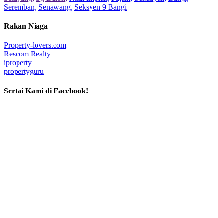
Seremban,
Senawang,
Seksyen 9 Bangi
Rakan Niaga
Property-lovers.com
Rescom Realty
iproperty
propertyguru
Sertai Kami di Facebook!