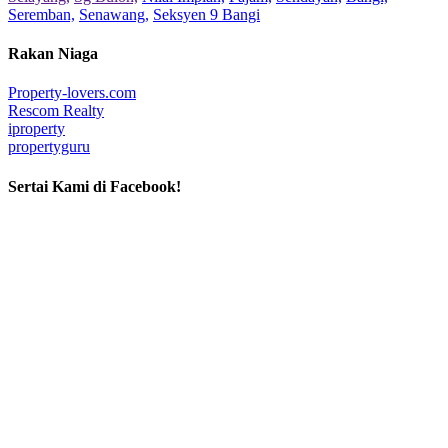
Seremban,
Senawang,
Seksyen 9 Bangi
Rakan Niaga
Property-lovers.com
Rescom Realty
iproperty
propertyguru
Sertai Kami di Facebook!