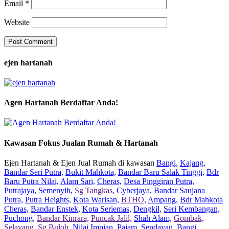
Email
*
Website
ejen hartanah
Agen Hartanah Berdaftar Anda!
Kawasan Fokus Jualan Rumah & Hartanah
Ejen Hartanah & Ejen Jual Rumah di kawasan
Bangi,
Kajang,
Bandar Seri Putra,
Bukit Mahkota,
Bandar Baru Salak Tinggi,
Bdr
Baru Putra Nilai,
Alam Sari,
Cheras,
Desa Pinggiran Putra,
Putrajaya,
Semenyih,
Sg Tangkas,
Cyberjaya,
Bandar Saujana
Putra,
Putra Heights,
Kota Warisan,
BTHO,
Ampang,
Bdr Mahkota
Cheras,
Bandar Enstek,
Kota Seriemas,
Dengkil,
Seri Kembangan,
Puchong,
Bandar Kinrara,
Puncak Jalil,
Shah Alam,
Gombak,
Selayang,
Sg Buloh,
Nilai Impian,
Pajam,
Sendayan,
Bangi,