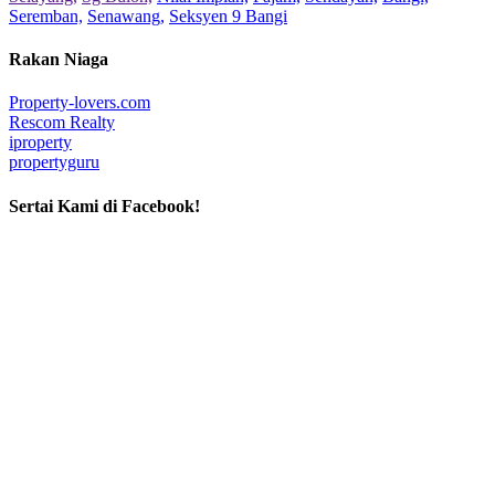
Seremban,
Senawang,
Seksyen 9 Bangi
Rakan Niaga
Property-lovers.com
Rescom Realty
iproperty
propertyguru
Sertai Kami di Facebook!