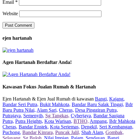
Email
*
Website
ejen hartanah
Agen Hartanah Berdaftar Anda!
Kawasan Fokus Jualan Rumah & Hartanah
Ejen Hartanah & Ejen Jual Rumah di kawasan
Bangi,
Kajang,
Bandar Seri Putra,
Bukit Mahkota,
Bandar Baru Salak Tinggi,
Bdr
Baru Putra Nilai,
Alam Sari,
Cheras,
Desa Pinggiran Putra,
Putrajaya,
Semenyih,
Sg Tangkas,
Cyberjaya,
Bandar Saujana
Putra,
Putra Heights,
Kota Warisan,
BTHO,
Ampang,
Bdr Mahkota
Cheras,
Bandar Enstek,
Kota Seriemas,
Dengkil,
Seri Kembangan,
Puchong,
Bandar Kinrara,
Puncak Jalil,
Shah Alam,
Gombak,
Selayang,
Sg Buloh,
Nilai Impian,
Pajam,
Sendayan,
Bangi,