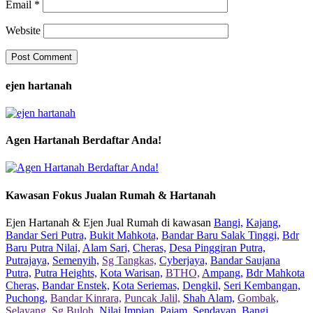
Email
*
Website
ejen hartanah
Agen Hartanah Berdaftar Anda!
Kawasan Fokus Jualan Rumah & Hartanah
Ejen Hartanah & Ejen Jual Rumah di kawasan
Bangi,
Kajang,
Bandar Seri Putra,
Bukit Mahkota,
Bandar Baru Salak Tinggi,
Bdr
Baru Putra Nilai,
Alam Sari,
Cheras,
Desa Pinggiran Putra,
Putrajaya,
Semenyih,
Sg Tangkas,
Cyberjaya,
Bandar Saujana
Putra,
Putra Heights,
Kota Warisan,
BTHO,
Ampang,
Bdr Mahkota
Cheras,
Bandar Enstek,
Kota Seriemas,
Dengkil,
Seri Kembangan,
Puchong,
Bandar Kinrara,
Puncak Jalil,
Shah Alam,
Gombak,
Selayang,
Sg Buloh,
Nilai Impian,
Pajam,
Sendayan,
Bangi,