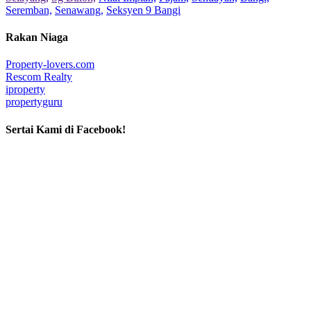
Seremban,
Senawang,
Seksyen 9 Bangi
Rakan Niaga
Property-lovers.com
Rescom Realty
iproperty
propertyguru
Sertai Kami di Facebook!