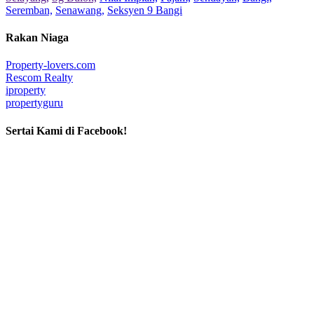
Seremban,
Senawang,
Seksyen 9 Bangi
Rakan Niaga
Property-lovers.com
Rescom Realty
iproperty
propertyguru
Sertai Kami di Facebook!