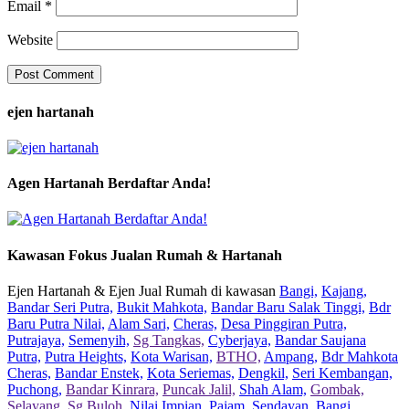
Email
*
Website
ejen hartanah
Agen Hartanah Berdaftar Anda!
Kawasan Fokus Jualan Rumah & Hartanah
Ejen Hartanah & Ejen Jual Rumah di kawasan
Bangi,
Kajang,
Bandar Seri Putra,
Bukit Mahkota,
Bandar Baru Salak Tinggi,
Bdr
Baru Putra Nilai,
Alam Sari,
Cheras,
Desa Pinggiran Putra,
Putrajaya,
Semenyih,
Sg Tangkas,
Cyberjaya,
Bandar Saujana
Putra,
Putra Heights,
Kota Warisan,
BTHO,
Ampang,
Bdr Mahkota
Cheras,
Bandar Enstek,
Kota Seriemas,
Dengkil,
Seri Kembangan,
Puchong,
Bandar Kinrara,
Puncak Jalil,
Shah Alam,
Gombak,
Selayang,
Sg Buloh,
Nilai Impian,
Pajam,
Sendayan,
Bangi,