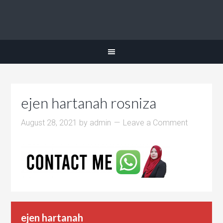
ejen hartanah rosniza
August 28, 2021
by
admin
Leave a Comment
ejen hartanah