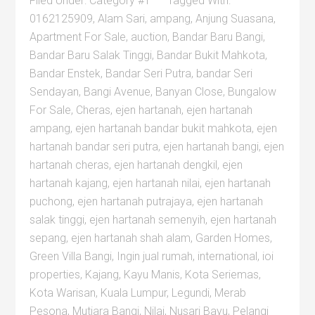
Filed Under:
Category #1
Tagged With:
0162125909
,
Alam Sari
,
ampang
,
Anjung Suasana
,
Apartment For Sale
,
auction
,
Bandar Baru Bangi
,
Bandar Baru Salak Tinggi
,
Bandar Bukit Mahkota
,
Bandar Enstek
,
Bandar Seri Putra
,
bandar Seri
Sendayan
,
Bangi Avenue
,
Banyan Close
,
Bungalow
For Sale
,
Cheras
,
ejen hartanah
,
ejen hartanah
ampang
,
ejen hartanah bandar bukit mahkota
,
ejen
hartanah bandar seri putra
,
ejen hartanah bangi
,
ejen
hartanah cheras
,
ejen hartanah dengkil
,
ejen
hartanah kajang
,
ejen hartanah nilai
,
ejen hartanah
puchong
,
ejen hartanah putrajaya
,
ejen hartanah
salak tinggi
,
ejen hartanah semenyih
,
ejen hartanah
sepang
,
ejen hartanah shah alam
,
Garden Homes
,
Green Villa Bangi
,
Ingin jual rumah
,
international
,
ioi
properties
,
Kajang
,
Kayu Manis
,
Kota Seriemas
,
Kota Warisan
,
Kuala Lumpur
,
Legundi
,
Merab
Pesona
,
Mutiara Bangi
,
Nilai
,
Nusari Bayu
,
Pelangi