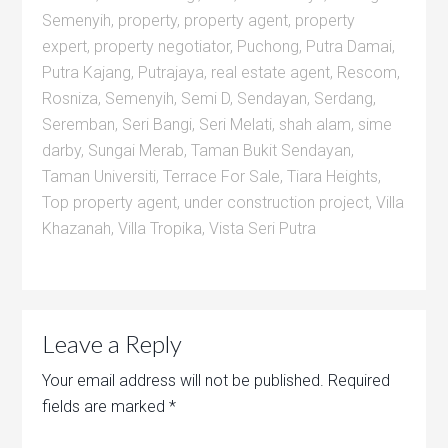
Semenyih
,
property
,
property agent
,
property
expert
,
property negotiator
,
Puchong
,
Putra Damai
,
Putra Kajang
,
Putrajaya
,
real estate agent
,
Rescom
,
Rosniza
,
Semenyih
,
Semi D
,
Sendayan
,
Serdang
,
Seremban
,
Seri Bangi
,
Seri Melati
,
shah alam
,
sime
darby
,
Sungai Merab
,
Taman Bukit Sendayan
,
Taman Universiti
,
Terrace For Sale
,
Tiara Heights
,
Top property agent
,
under construction project
,
Villa
Khazanah
,
Villa Tropika
,
Vista Seri Putra
Leave a Reply
Your email address will not be published.
Required
fields are marked
*