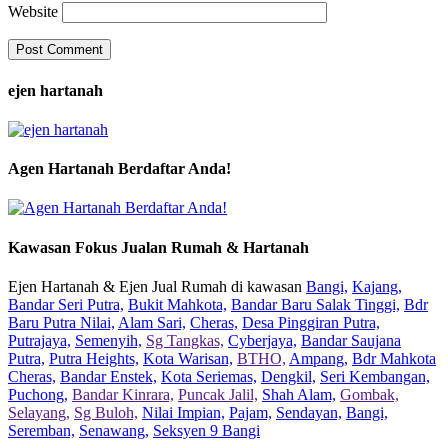
Website
ejen hartanah
Agen Hartanah Berdaftar Anda!
Kawasan Fokus Jualan Rumah & Hartanah
Ejen Hartanah & Ejen Jual Rumah di kawasan
Bangi,
Kajang,
Bandar Seri Putra,
Bukit Mahkota,
Bandar Baru Salak Tinggi,
Bdr
Baru Putra Nilai,
Alam Sari,
Cheras,
Desa Pinggiran Putra,
Putrajaya,
Semenyih,
Sg Tangkas,
Cyberjaya,
Bandar Saujana
Putra,
Putra Heights,
Kota Warisan,
BTHO,
Ampang,
Bdr Mahkota
Cheras,
Bandar Enstek,
Kota Seriemas,
Dengkil,
Seri Kembangan,
Puchong,
Bandar Kinrara,
Puncak Jalil,
Shah Alam,
Gombak,
Selayang,
Sg Buloh,
Nilai Impian,
Pajam,
Sendayan,
Bangi,
Seremban,
Senawang,
Seksyen 9 Bangi