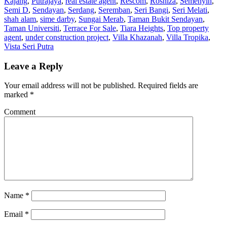
Kajang
,
Putrajaya
,
real estate agent
,
Rescom
,
Rosniza
,
Semenyih
,
Semi D
,
Sendayan
,
Serdang
,
Seremban
,
Seri Bangi
,
Seri Melati
,
shah alam
,
sime darby
,
Sungai Merab
,
Taman Bukit Sendayan
,
Taman Universiti
,
Terrace For Sale
,
Tiara Heights
,
Top property
agent
,
under construction project
,
Villa Khazanah
,
Villa Tropika
,
Vista Seri Putra
Leave a Reply
Your email address will not be published.
Required fields are
marked
*
Comment
Name
*
Email
*