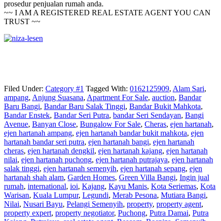
prosedur penjualan rumah anda.
~~ I AM A REGISTERED REAL ESTATE AGENT YOU CAN
TRUST ~~
Filed Under:
Category #1
Tagged With:
0162125909
,
Alam Sari
,
ampang
,
Anjung Suasana
,
Apartment For Sale
,
auction
,
Bandar
Baru Bangi
,
Bandar Baru Salak Tinggi
,
Bandar Bukit Mahkota
,
Bandar Enstek
,
Bandar Seri Putra
,
bandar Seri Sendayan
,
Bangi
Avenue
,
Banyan Close
,
Bungalow For Sale
,
Cheras
,
ejen hartanah
,
ejen hartanah ampang
,
ejen hartanah bandar bukit mahkota
,
ejen
hartanah bandar seri putra
,
ejen hartanah bangi
,
ejen hartanah
cheras
,
ejen hartanah dengkil
,
ejen hartanah kajang
,
ejen hartanah
nilai
,
ejen hartanah puchong
,
ejen hartanah putrajaya
,
ejen hartanah
salak tinggi
,
ejen hartanah semenyih
,
ejen hartanah sepang
,
ejen
hartanah shah alam
,
Garden Homes
,
Green Villa Bangi
,
Ingin jual
rumah
,
international
,
ioi
,
Kajang
,
Kayu Manis
,
Kota Seriemas
,
Kota
Warisan
,
Kuala Lumpur
,
Legundi
,
Merab Pesona
,
Mutiara Bangi
,
Nilai
,
Nusari Bayu
,
Pelangi Semenyih
,
property
,
property agent
,
property expert
,
property negotiator
,
Puchong
,
Putra Damai
,
Putra